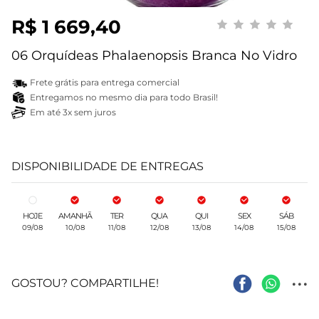
R$ 1 669,40
06 Orquídeas Phalaenopsis Branca No Vidro
Frete grátis para entrega comercial
Entregamos no mesmo dia para todo Brasil!
Em até 3x sem juros
DISPONIBILIDADE DE ENTREGAS
HOJE
AMANHÃ
TER
QUA
QUI
SEX
SÁB
09/08
10/08
11/08
12/08
13/08
14/08
15/08
...
GOSTOU? COMPARTILHE!