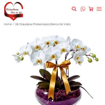
Home
06 Orquídeas Phalaenopsis Branca No Vidro