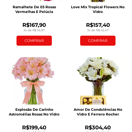
Ramalhete De 03 Rosas
Love Mix Tropical Flowers No
Vermelhas E Pelúcia
Vidro
R$167,90
R$157,40
3x de R$ 55,97
3x de R$ 52,47
COMPRAR
COMPRAR
Explosão De Carinho
Amor De Condolências No
Astromélias Rosas No Vidro
Vidro E Ferrero Rocher
R$199,40
R$304,40