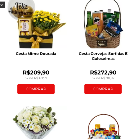
vo
Cesta Mimo Dourada
Cesta Cervejas Sortidas E
Guloseimas
R$209,90
R$272,90
3x de R$ 69,97
3x de R$ 90,97
COMPRAR
COMPRAR