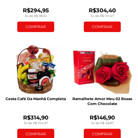
R$294,95
R$304,40
3x de R$ 98,32
3x de R$ 101,47
COMPRAR
COMPRAR
Cesta Café Da Manhã Completa
Ramalhete Amor Meu 02 Rosas
Com Chocolate
R$314,90
R$146,90
3x de R$ 104,97
3x de R$ 48,97
COMPRAR
COMPRAR