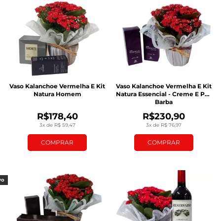
Vaso Kalanchoe Vermelha E Kit
Vaso Kalanchoe Vermelha E Kit
Natura Homem
Natura Essencial - Creme E Pós
Barba
R$178,40
R$230,90
3x de R$ 59,47
3x de R$ 76,97
COMPRAR
COMPRAR
vo