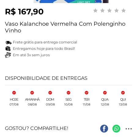
R$ 167,90
Vaso Kalanchoe Vermelha Com Polenginho
Vinho
Frete grátis para entrega comercial
Entregamos hoje para todo Brasil!
Em até 3x sem juros
DISPONIBILIDADE DE ENTREGAS
HOJE
AMANHÃ
DOM
SEG
TER
QUA
QUI
07/08
08/08
09/08
10/08
11/08
12/08
13/08
...
GOSTOU? COMPARTILHE!