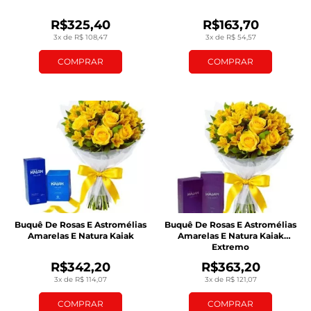
R$325,40
R$163,70
3x de R$ 108,47
3x de R$ 54,57
COMPRAR
COMPRAR
Buquê De Rosas E Astromélias
Buquê De Rosas E Astromélias
Amarelas E Natura Kaiak
Amarelas E Natura Kaiak
Extremo
R$342,20
R$363,20
3x de R$ 114,07
3x de R$ 121,07
COMPRAR
COMPRAR