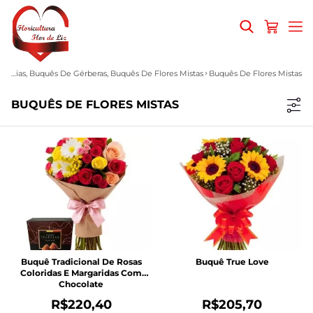
Buquês De Rosas, Buquês De Girassóis, Buquês De Lírios, Buquê De Flores Do Campo, Buquês De Astromélias, Buquês De Gérberas, Buquês De Flores Mistas
Buquês De Flores Mistas
BUQUÊS DE FLORES MISTAS
Buquê Tradicional De Rosas
Buquê True Love
Coloridas E Margaridas Com
Chocolate
R$220,40
R$205,70