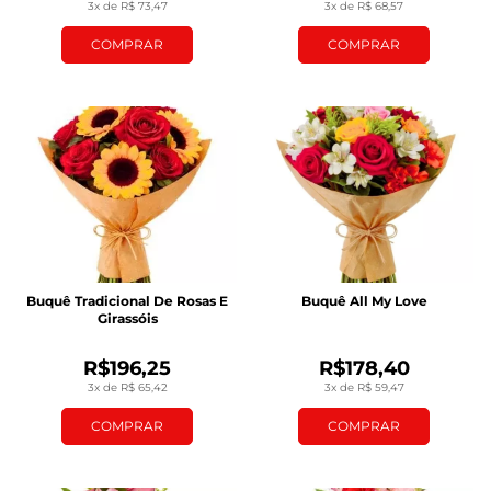
3x de R$ 73,47
3x de R$ 68,57
COMPRAR
COMPRAR
Buquê Tradicional De Rosas E
Buquê All My Love
Girassóis
R$196,25
R$178,40
3x de R$ 65,42
3x de R$ 59,47
COMPRAR
COMPRAR