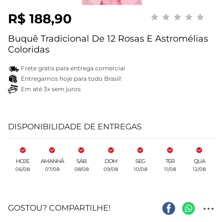
R$ 188,90
Buquê Tradicional De 12 Rosas E Astromélias
Coloridas
Frete grátis para entrega comercial
Entregamos hoje para todo Brasil!
Em até 3x sem juros
DISPONIBILIDADE DE ENTREGAS
HOJE
AMANHÃ
SÁB
DOM
SEG
TER
QUA
06/08
07/08
08/08
09/08
10/08
11/08
12/08
...
GOSTOU? COMPARTILHE!