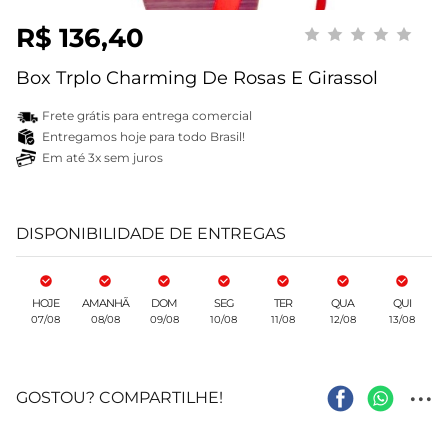
R$ 136,40
Box Trplo Charming De Rosas E Girassol
Frete grátis para entrega comercial
Entregamos hoje para todo Brasil!
Em até 3x sem juros
DISPONIBILIDADE DE ENTREGAS
HOJE
AMANHÃ
DOM
SEG
TER
QUA
QUI
07/08
08/08
09/08
10/08
11/08
12/08
13/08
...
GOSTOU? COMPARTILHE!