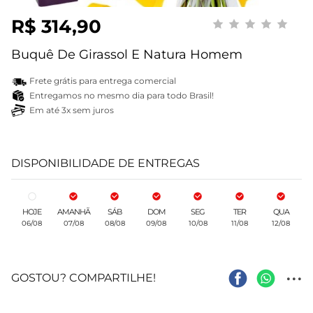
R$ 314,90
Buquê De Girassol E Natura Homem
Frete grátis para entrega comercial
Entregamos no mesmo dia para todo Brasil!
Em até 3x sem juros
DISPONIBILIDADE DE ENTREGAS
HOJE
AMANHÃ
SÁB
DOM
SEG
TER
QUA
06/08
07/08
08/08
09/08
10/08
11/08
12/08
...
GOSTOU? COMPARTILHE!