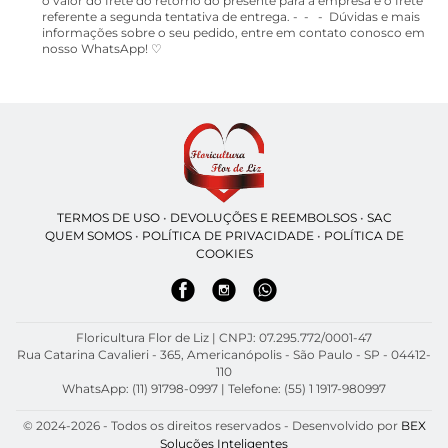
o valor do frete do retorno do presente para a empresa e o frete
referente a segunda tentativa de entrega. - - - Dúvidas e mais
informações sobre o seu pedido, entre em contato conosco em
nosso WhatsApp! ♡
TERMOS DE USO
•
DEVOLUÇÕES E REEMBOLSOS
•
SAC
QUEM SOMOS
•
POLÍTICA DE PRIVACIDADE
•
POLÍTICA DE
COOKIES
Floricultura Flor de Liz | CNPJ: 07.295.772/0001-47
Rua Catarina Cavalieri - 365, Americanópolis - São Paulo - SP - 04412-
110
WhatsApp: (11) 91798-0997
| Telefone: (55) 1 1917-980997
© 2024-2026 - Todos os direitos reservados - Desenvolvido por
BEX
Soluções Inteligentes