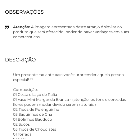
OBSERVAÇÕES
Atenção:
A imagem apresentada deste arranjo é similar ao
produto que será oferecido, podendo haver variações em suas
características.
DESCRIÇÃO
Um presente radiante para você surpreender aquela pessoa
especial! ♡
Composição:
01 Cesta e Laço de Rafia
01 Vaso Mini Margarida Branca - (atenção, os tons e cores das
flores podem mudar devido serem naturais.)
02 Tipos de Polenguinho
03 Saquinhos de Chá
01 Bolinhos Bauduco
02 Sucos
03 Tipos de Chocolates
01 Torrada