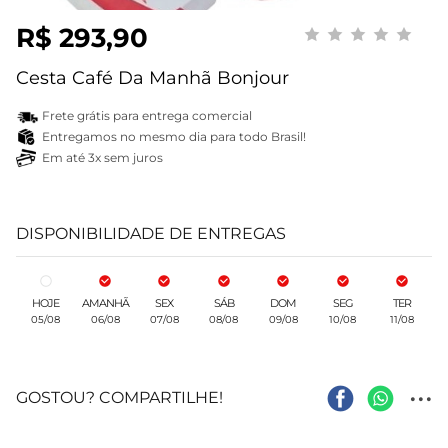
R$ 293,90
Cesta Café Da Manhã Bonjour
Frete grátis para entrega comercial
Entregamos no mesmo dia para todo Brasil!
Em até 3x sem juros
DISPONIBILIDADE DE ENTREGAS
HOJE
AMANHÃ
SEX
SÁB
DOM
SEG
TER
05/08
06/08
07/08
08/08
09/08
10/08
11/08
...
GOSTOU? COMPARTILHE!