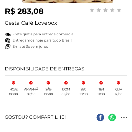
R$ 283,08
Cesta Café Lovebox
Frete grátis para entrega comercial
Entregamos hoje para todo Brasil!
Em até 3x sem juros
DISPONIBILIDADE DE ENTREGAS
HOJE
AMANHÃ
SÁB
DOM
SEG
TER
QUA
06/08
07/08
08/08
09/08
10/08
11/08
12/08
...
GOSTOU? COMPARTILHE!