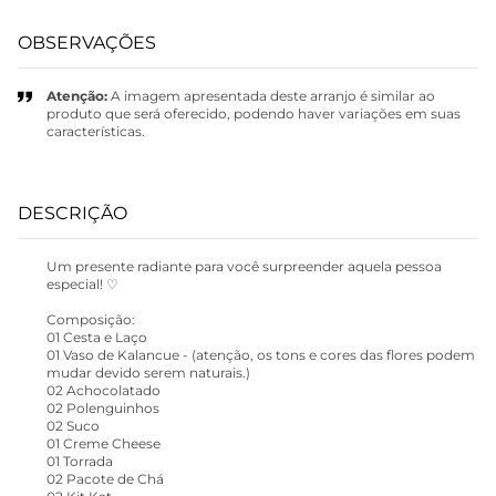
OBSERVAÇÕES
Atenção:
A imagem apresentada deste arranjo é similar ao
produto que será oferecido, podendo haver variações em suas
características.
DESCRIÇÃO
Um presente radiante para você surpreender aquela pessoa
especial! ♡
Composição:
01 Cesta e Laço
01 Vaso de Kalancue - (atenção, os tons e cores das flores podem
mudar devido serem naturais.)
02 Achocolatado
02 Polenguinhos
02 Suco
01 Creme Cheese
01 Torrada
02 Pacote de Chá