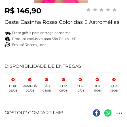
R$ 146,90
Cesta Casinha Rosas Coloridas E Astromélias
Frete grátis para entrega comercial
Produto exclusivo para São Paulo - SP
Em até 3x sem juros
DISPONIBILIDADE DE ENTREGAS
HOJE
AMANHÃ
SÁB
DOM
SEG
TER
QUA
06/08
07/08
08/08
09/08
10/08
11/08
12/08
...
GOSTOU? COMPARTILHE!