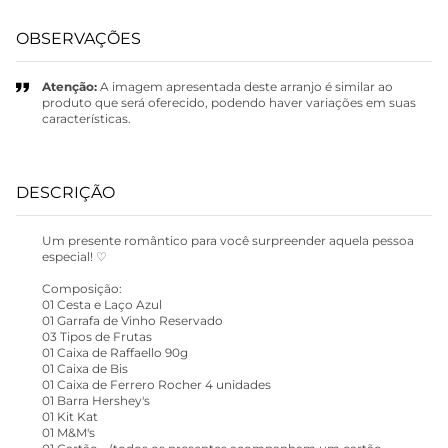
OBSERVAÇÕES
Atenção:
A imagem apresentada deste arranjo é similar ao
produto que será oferecido, podendo haver variações em suas
características.
DESCRIÇÃO
Um presente romântico para você surpreender aquela pessoa
especial! ♡
Composição:
01 Cesta e Laço Azul
01 Garrafa de Vinho Reservado
03 Tipos de Frutas
01 Caixa de Raffaello 90g
01 Caixa de Bis
01 Caixa de Ferrero Rocher 4 unidades
01 Barra Hershey's
01 Kit Kat
01 M&M's