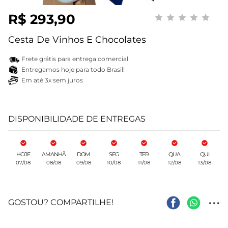
R$ 293,90
Cesta De Vinhos E Chocolates
Frete grátis para entrega comercial
Entregamos hoje para todo Brasil!
Em até 3x sem juros
DISPONIBILIDADE DE ENTREGAS
HOJE
AMANHÃ
DOM
SEG
TER
QUA
QUI
07/08
08/08
09/08
10/08
11/08
12/08
13/08
...
GOSTOU? COMPARTILHE!