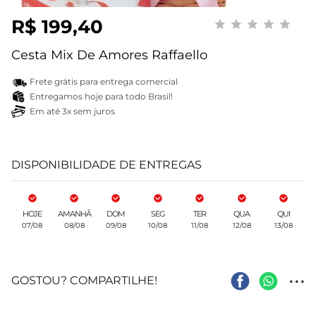
R$ 199,40
Cesta Mix De Amores Raffaello
Frete grátis para entrega comercial
Entregamos hoje para todo Brasil!
Em até 3x sem juros
DISPONIBILIDADE DE ENTREGAS
HOJE
AMANHÃ
DOM
SEG
TER
QUA
QUI
07/08
08/08
09/08
10/08
11/08
12/08
13/08
...
GOSTOU? COMPARTILHE!