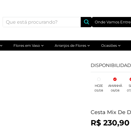
Onde Vamos Entre
Flores em Vaso
Arranjos de Flores
Ocasiões
DISPONIBILIDA
HOJE
AMANHÃ
S
05/08
06/08
07
Cesta Mix De D
R$ 230,90