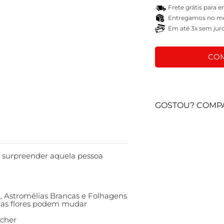
Frete grátis para 
Entregamos no mes
Em até 3x sem jur
COM
GOSTOU? COMPA
 surpreender aquela pessoa
k, Astromélias Brancas e Folhagens
 das flores podem mudar
ocher