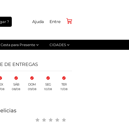
Ajuda
Entre
gar ?
Cesta para Presente
CIDADES
DE DE ENTREGAS
EX
SÁB
DOM
SEG
TER
/08
08/08
09/08
10/08
11/08
elicias