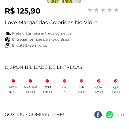
R$ 125,90
Love Margaridas Coloridas No Vidro
Frete grátis para entrega comercial
Entregamos hoje para todo Brasil!
Em até 3x sem juros
DISPONIBILIDADE DE ENTREGAS
HOJE
AMANHÃ
DOM
SEG
TER
QUA
QUI
07/08
08/08
09/08
10/08
11/08
12/08
13/08
...
GOSTOU? COMPARTILHE!