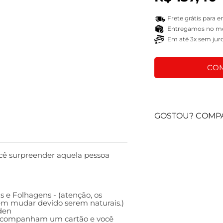
Frete grátis para 
Entregamos no mes
Em até 3x sem jur
COM
GOSTOU? COMPA
cê surpreender aquela pessoa
s e Folhagens - (atenção, os
em mudar devido serem naturais.)
den
s acompanham um cartão e você