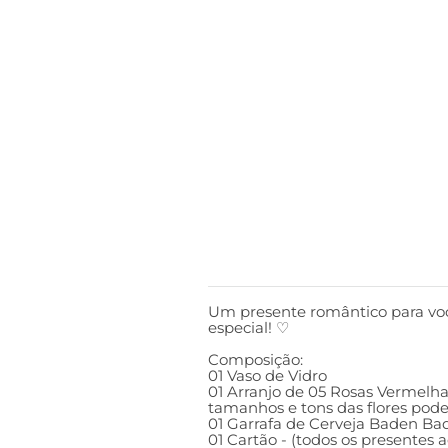
DESCRIÇÃO
Um presente romântico para vo
especial! ♡
Composição:
01 Vaso de Vidro
01 Arranjo de 05 Rosas Vermelha
tamanhos e tons das flores pod
01 Garrafa de Cerveja Baden Ba
01 Cartão - (todos os presente