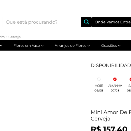
Onde Vamos Entre
ro E Cerveja
Flores em Vaso
Arranjos de Flores
Ocasiões
DISPONIBILIDA
HOJE
AMANHÃ
S
06/08
07/08
08
Mini Amor De 
Cerveja
R$ 157,40