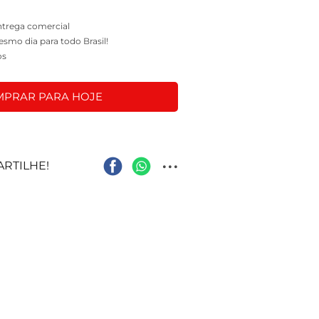
entrega comercial
mo dia para todo Brasil!
os
PRAR PARA HOJE
...
RTILHE!