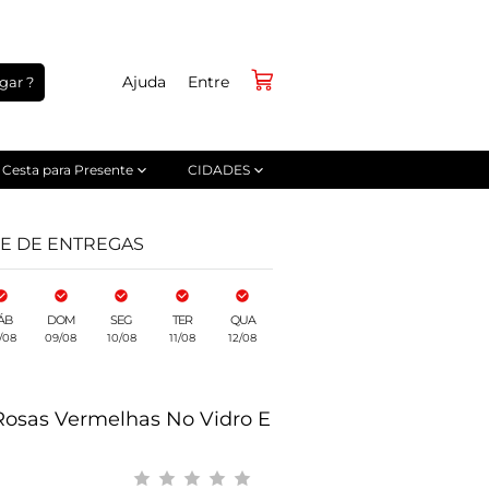
Ajuda
Entre
gar ?
Cesta para Presente
CIDADES
DE DE ENTREGAS
ÁB
DOM
SEG
TER
QUA
/08
09/08
10/08
11/08
12/08
Rosas Vermelhas No Vidro E