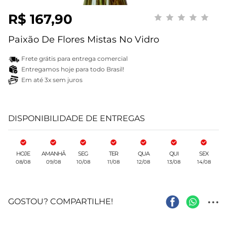
R$ 167,90
Paixão De Flores Mistas No Vidro
Frete grátis para entrega comercial
Entregamos hoje para todo Brasil!
Em até 3x sem juros
DISPONIBILIDADE DE ENTREGAS
HOJE
AMANHÃ
SEG
TER
QUA
QUI
SEX
08/08
09/08
10/08
11/08
12/08
13/08
14/08
...
GOSTOU? COMPARTILHE!