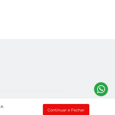
e.
Continuar e Fechar
igentes