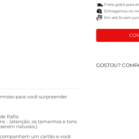
Frete grátis para 
Entregamos no mes
Em até 3x sem jur
COM
GOSTOU? COMPA
rmoso para você surpreender
 de Rafia
s - (atenção, os tamanhos e tons
serem naturais.)
s acompanham um cartão e você