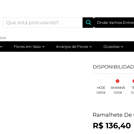
Onde Vamos Entre
úcia
Flores em Vaso
Arranjos de Flores
Ocasiões
DISPONIBILIDA
HOJE
AMANHÃ
T
09/08
10/08
11
Ramalhete De 0
R$ 136,40