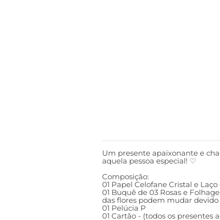
DESCRIÇÃO
Um presente apaixonante e cha
aquela pessoa especial! ♡
Composição:
01 Papel Celofane Cristal e Laço
01 Buquê de 03 Rosas e Folhagen
das flores podem mudar devido 
01 Pelúcia P
01 Cartão - (todos os presente