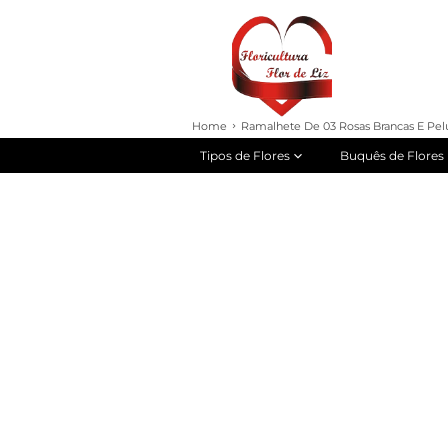
Home
Ramalhete De 03 Rosas Brancas E Pel
Tipos de Flores
Buquês de Flores