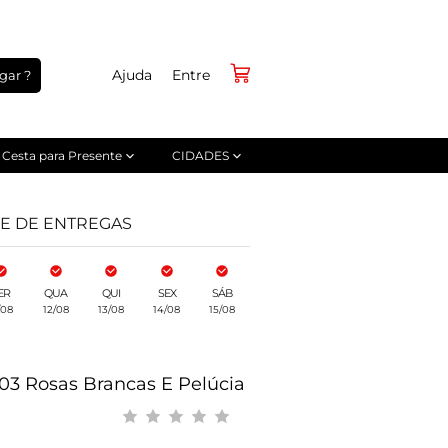
Ajuda
Entre
gar ?
Cesta para Presente
CIDADES
DE DE ENTREGAS
ER
QUA
QUI
SEX
SÁB
/08
12/08
13/08
14/08
15/08
3 Rosas Brancas E Pelúcia