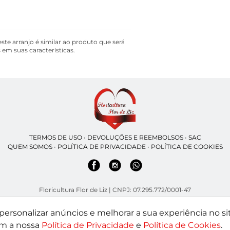
e arranjo é similar ao produto que será
em suas características.
TERMOS DE USO
•
DEVOLUÇÕES E REEMBOLSOS
•
SAC
QUEM SOMOS
•
POLÍTICA DE PRIVACIDADE
•
POLÍTICA DE COOKIES
Floricultura Flor de Liz | CNPJ: 07.295.772/0001-47
Rua Catarina Cavalieri - 365, Americanópolis - São Paulo - SP - 04412-110
WhatsApp: (11) 91798-0997
| Telefone: (55) 1 1917-980997
ersonalizar anúncios e melhorar a sua experiência no sit
om a nossa
Política de Privacidade
e
Política de Cookies
.
-2026 - Todos os direitos reservados - Desenvolvido por
BEX Soluções Intel