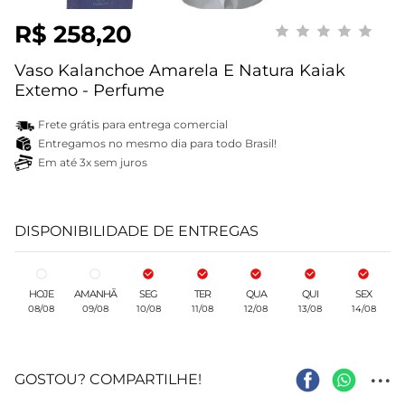
R$ 258,20
Vaso Kalanchoe Amarela E Natura Kaiak
Extemo - Perfume
Frete grátis para entrega comercial
Entregamos no mesmo dia para todo Brasil!
Em até 3x sem juros
DISPONIBILIDADE DE ENTREGAS
HOJE
AMANHÃ
SEG
TER
QUA
QUI
SEX
08/08
09/08
10/08
11/08
12/08
13/08
14/08
...
GOSTOU? COMPARTILHE!